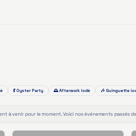
dé
💃
Oyster Party
🌅
Afterwork Iodé
🎶
Guinguette io
nt à venir pour le moment. Voici nos événements passés dans