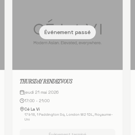
Événement passé
THURSDAY RENDEZVOUS
jeudi 21 mai 2026
17:00 - 21:00
Cé La Vi
17 & 18, 1 Paddington Sq, London W2 1DL, Royaume-
Uni
Événement terminé