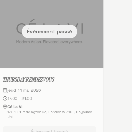
Événement passé
THURSDAY RENDEZVOUS
jeudi 14 mai 2026
17:00 - 21:00
Cé La Vi
17 & 18, 1 Paddington Sq, London W2 1DL, Royaume-
Uni
Événement terminé