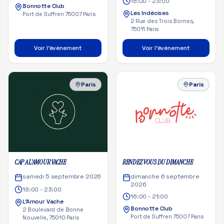
18:00 - 23:00
Bonnotte Club
Les Indécises
Port de Suffren 75007 Paris
2 Rue des Trois Bornes,
75011 Paris
Voir l'événement
Voir l'événement
Paris
Paris
CAP A L'AMOUR VACHE
RENDEZ VOUS DU DIMANCHE
samedi 5 septembre 2026
dimanche 6 septembre
2026
18:00 - 23:00
16:00 - 21:00
L'Amour Vache
Bonnotte Club
2 Boulevard de Bonne
Port de Suffren 75007 Paris
Nouvelle, 75010 Paris