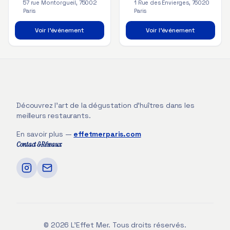
57 rue Montorgueil, 75002
1 Rue des Envierges, 75020
Paris
Paris
Voir l'événement
Voir l'événement
Découvrez l'art de la dégustation d'huîtres dans les
meilleurs restaurants.
En savoir plus —
effetmerparis.com
Contact & Réseaux
©
2026
L'Effet Mer. Tous droits réservés.