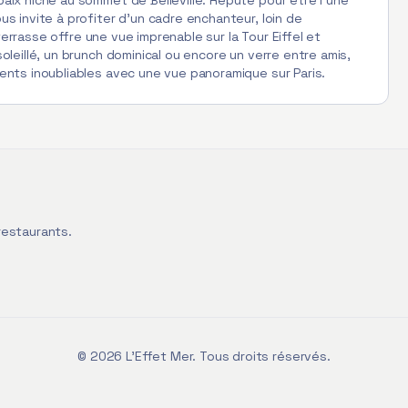
aix niché au sommet de Belleville. Réputé pour être l'une
us invite à profiter d'un cadre enchanteur, loin de
 terrasse offre une vue imprenable sur la Tour Eiffel et
oleillé, un brunch dominical ou encore un verre entre amis,
ents inoubliables avec une vue panoramique sur Paris.
restaurants.
©
2026
L'Effet Mer. Tous droits réservés.